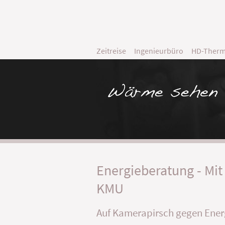
Zeitreise
Ingenieurbüro
HD-Therm
Energieberatung - Mit
KMU
Auf Kamerapirsch gegen Ener