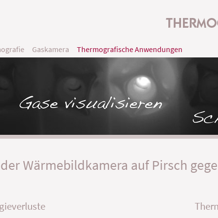
ografie
Gaskamera
Thermografische Anwendungen
 der Wärmebildkamera auf Pirsch gegen
gieverluste
Ther