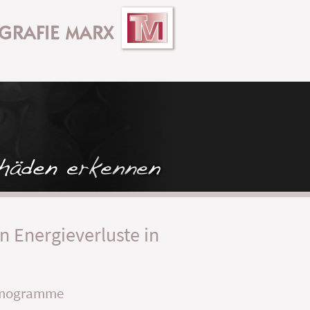
 Energieverluste in
mogramme